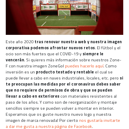
Este año 2020
tras renovar nuestra web y nuestra imagen
corporativa podemos afrontar nuevos retos
. El fútbol y el
ocio son más fuertes que el COVID-19 y
siempre le
vencerán
.
Si quieres más información sobre nuestros Zone-
F con nuestra imagen ZoneGol
puedes hacerlo aquí
. Como
inversión es un
producto testado y rentable
el cual se
puede llevar a cabo en naves industriales, locales, etc. pero
si
te preocupan las medidas por el coronavirus debes saber
que no requiere de permisos de obra y que se pueden
llevar a cabo en exteriores
con materiales resistentes al
paso de los años. Y como son de reorganización y montaje
sencillos siempre se pueden volver a montar en interior.
Esperamos que os guste nuestro nuevo logo y nuestra
imagen de marca renovada!
Por cierto
nos gustaría invitarte
a dar me gusta a nuestra página de Facebook
.